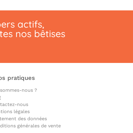
ers actifs,
utes nos bêtises
os pratiques
 sommes-nous ?
g
tactez-nous
tions légales
itement des données
ditions générales de vente