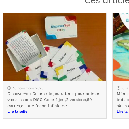
18 novembre 2025
8 j
DiscoverYou Colors : le jeu ultime pour animer
Même 
vos sessions DISC Color 1 jeu,2 versions,50
indisp
cartes,et une façon infinie de...
skills
Lire la suite
Lire la