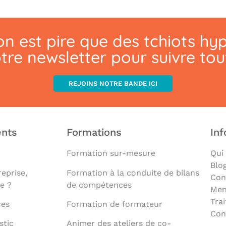
n est pire que des tchiots hyp
otre newsletter pour suivre to
REJOINS NOTRE BANDE ICI
nts
Formations
Inf
Formation sur-mesure
Qui
Blo
eprise,
Formation à la conduite de bilans
Con
e ?
de compétences
Men
Tra
ces
Formation de formateur
Con
stic
Animer des ateliers de co-