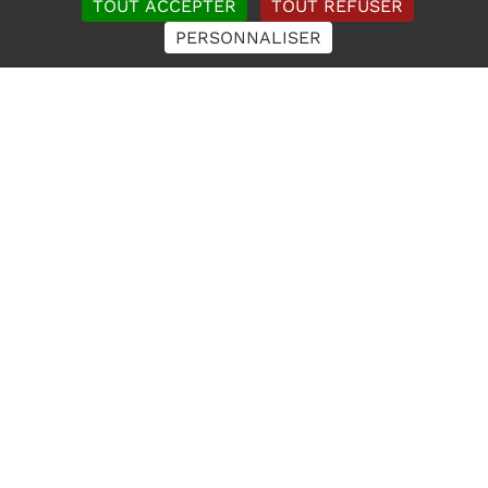
TOUT ACCEPTER
TOUT REFUSER
PERSONNALISER
Ces articles peuvent vous
intéresser !