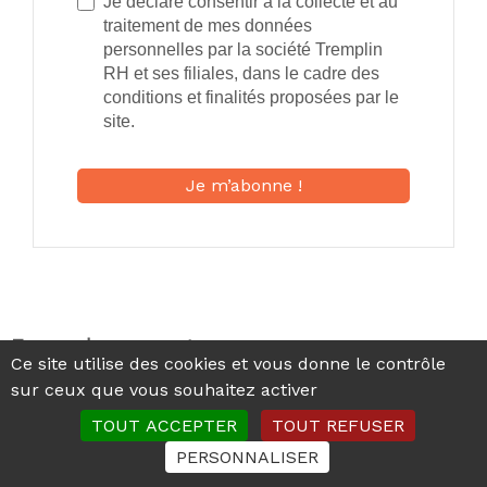
Je déclare consentir à la collecte et au
traitement de mes données
personnelles par la société Tremplin
RH et ses filiales, dans le cadre des
conditions et finalités proposées par le
site.
En quelques mots...
Ce site utilise des cookies et vous donne le contrôle
sur ceux que vous souhaitez activer
Tremplin RH est un cabinet de conseil en Ressources
Humaines, basé à Marcq en Baroeul, près de Lille.
TOUT ACCEPTER
TOUT REFUSER
PERSONNALISER
Notre ambition : accompagner les entreprises pour
que leurs équipes soient en confiance. Car être en