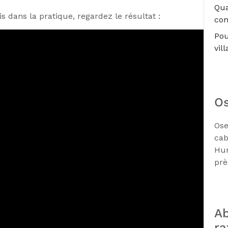
Qua
 dans la pratique, regardez le résultat :
co
Pou
vil
Os
Ose
cab
Hum
prè
Ab
ra