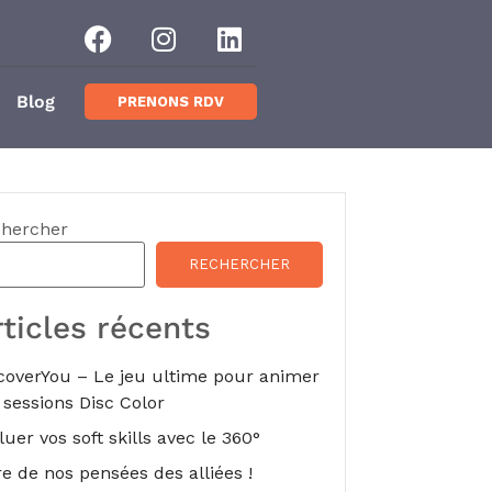
Blog
PRENONS RDV
hercher
RECHERCHER
rticles récents
coverYou – Le jeu ultime pour animer
 sessions Disc Color
luer vos soft skills avec le 360°
re de nos pensées des alliées !