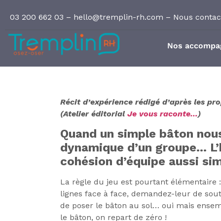
Panneau de gestion des cookies
03 200 662 03
–
hello@tremplin-rh.com
–
Nous contac
Nos accompa
Récit d’expérience rédigé d’après les pro
(Atelier éditorial
Je vous raconte…
)
Quand un simple bâton nou
dynamique d’un groupe… L’h
cohésion d’équipe aussi sim
La règle du jeu est pourtant élémentaire 
lignes face à face, demandez-leur de sou
de poser le bâton au sol… oui mais ensem
le bâton, on repart de zéro !