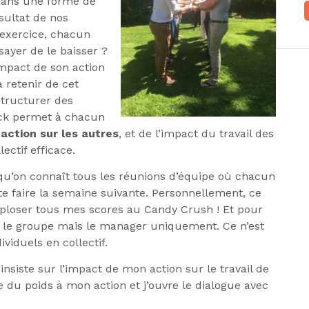
 sans une forme de
ésultat de nos
l’exercice, chacun
sayer de le baisser ?
impact de son action
à retenir de cet
structurer des
ack permet à chacun
action sur les autres
, et de l’impact du travail des
ectif efficace.
 qu’on connaît tous les réunions d’équipe où chacun
pte faire la semaine suivante. Personnellement, ce
ploser tous mes scores au Candy Crush ! Et pour
as le groupe mais le manager uniquement. Ce n’est
viduels en collectif.
’insiste sur l’impact de mon action sur le travail de
ne du poids à mon action et j’ouvre le dialogue avec