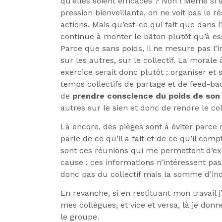
qu’elles soient efficaces ? Non ! Même si
pression bienveillante, on ne voit pas le r
actions. Mais qu’est-ce qui fait que dans 
continue à monter le bâton plutôt qu’à es
Parce que sans poids, il ne mesure pas l’
sur les autres, sur le collectif. La morale 
exercice serait donc plutôt : organiser et 
temps collectifs de partage et de feed-b
de
prendre conscience du poids de son 
autres sur le sien et donc de rendre le coll
Là encore, des pièges sont à éviter parce
parle de ce qu’il a fait et de ce qu’il com
sont ces réunions qui me permettent d’ex
cause : ces informations n’intéressent p
donc pas du collectif mais la somme d’indi
En revanche, si en restituant mon travail j
mes collègues, et vice et versa, là je don
le groupe.