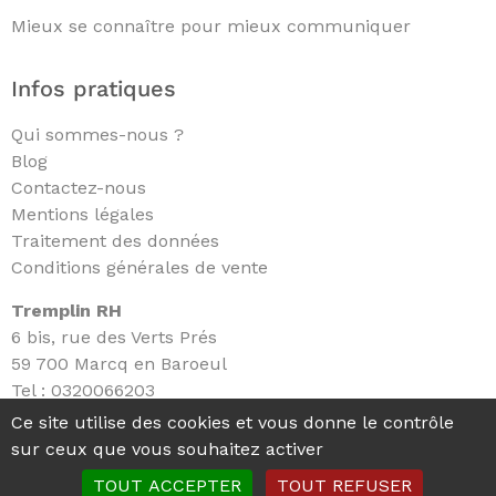
Mieux se connaître pour mieux communiquer
Infos pratiques
Qui sommes-nous ?
Blog
Contactez-nous
Mentions légales
Traitement des données
Conditions générales de vente
Tremplin RH
6 bis, rue des Verts Prés
59 700 Marcq en Baroeul
Tel :
0320066203
Email :
hello@tremplin-rh.com
Ce site utilise des cookies et vous donne le contrôle
sur ceux que vous souhaitez activer
Copyright 2026 © Tremplin RH – Créé par
Boitmobile
TOUT ACCEPTER
TOUT REFUSER